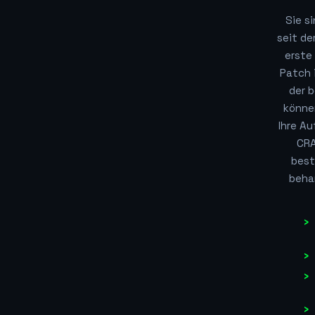
Sie s
seit d
erste
Patch 
der b
könne
Ihre A
CRA
best
behan