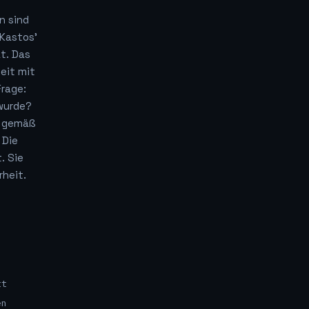
n sind
Kastos'
t. Das
eit mit
Frage:
wurde?
e gemäß
 Die
. Sie
rheit.
tt
en