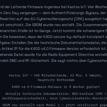
ind der Leitende Firmware-Ingenieur bei Kastos IoT. Vier Woche
em Zero Day vergangen — dem Authentifizierungs-Bypass, der 
 Reaktion auf das EU-Cyberresilienzgesetz (CRA) ausgelöst ha
ist verschickt. Die SBOM wurde neu erstellt. Die Zusammenarb
enannten Stelle ist im Gange. Jetzt kommt die schwierigere 
n Sie beweisen, dass der K400 secure-by-default konzipiert 
ufgabe: Erstellen Sie die technische Dokumentationsdatei, di
 Artikel 31 für die K400 v4.0 Firmware-Version erforderlich ist.
ehende Datei wurde für die Radio Equipment Directive erstellt
delt EMC und RF-Sicherheit. Sie sagt nichts über Cybersiche
Kastos IoT — 340 Mitarbeitende, 62 Mio. € Umsatz,
Hauptsitz Rotterdam
K400-v4.0-Firmware-Release in 8 Wochen geplant
Aktuelle technische Dokumentation: RED-konform (EMV +
Hochfrequenzsicherheit), kein Cybersicherheits-Abschni
SBOM neu erstellt nach Modul 1 — jetzt verifiziert geg