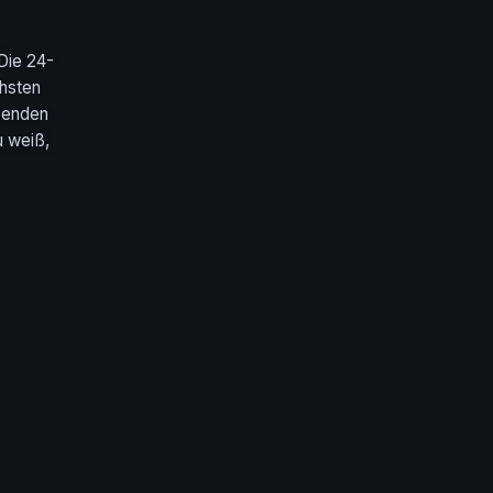
Die 24-
chsten
tzenden
u weiß,