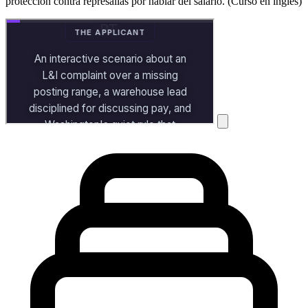
protección contra represalias por hablar del salario. (Curso en inglés)